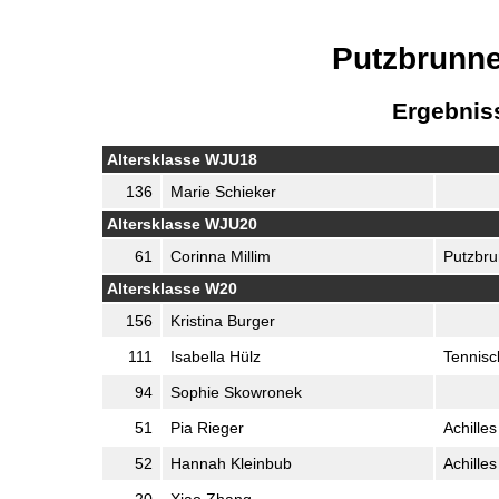
Putzbrunne
Ergebnis
Altersklasse WJU18
136
Marie Schieker
Altersklasse WJU20
61
Corinna Millim
Putzbru
Altersklasse W20
156
Kristina Burger
111
Isabella Hülz
Tennisc
94
Sophie Skowronek
51
Pia Rieger
Achille
52
Hannah Kleinbub
Achille
20
Xiao Zhang