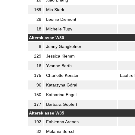
169
Mia Stark
28
Leonie Diemont
18
Michelle Tupy
Altersklasse W30
8
Jenny Gangkofner
229
Jessica Klemm
16
Yvonne Barth
175
Charlotte Kersten
Lauftre
96
Katarzyna Góral
150
Katharina Engel
177
Barbara Göpfert
Altersklasse W35
192
Fabienna Arends
32
Melanie Bersch