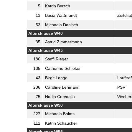
5
Katrin Bersch
13
Basia Waßmundt
Zeitdila
53
Michaela Danisch
Altersklasse W40
35
Astrid Zimmermann
Altersklasse W45
186
Steffi Rieger
135
Catherine Schieker
43
Birgit Lange
Lauftre
206
Caroline Lehmann
PSV
75
Nadja Corvaglia
Vieche
Altersklasse W50
227
Michaela Bolms
112
Katrin Schaucher
Altersklasse W55